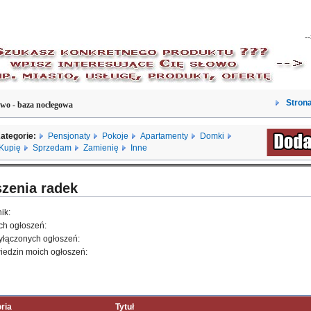
-
Strona
wo - baza noclegowa
ategorie:
Pensjonaty
Pokoje
Apartamenty
Domki
Kupię
Sprzedam
Zamienię
Inne
zenia radek
ik:
ich ogłoszeń:
yłączonych ogłoszeń:
wiedzin moich ogłoszeń:
ria
Tytuł