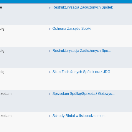
ne
Restrukturyzacja Zadłużonych Spółek
pię
Ochrona Zarządu Spółki
pię
Restrukturyzacja Zadłużonych Spó...
pię
Skup Zadłużonych Spółek oraz JDG...
rzedam
Sprzedam Spółkę/Sprzedaż Gotowyc...
rzedam
Schody Rintal w listopadzie mont...