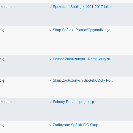
rzedam
Sprzedam Spółkę z 1991-2017 toku...
pię
Skup Spółek- Pomoc/Optymalizacja...
pię
Pomoc Zadłużonym - Restrukturyzu...
pię
Skup Zadłużonych Spółek/JDG - Po...
rzedam
Schody Rintal – projekt, p...
pię
Zadłużone Spółki/JDG Skup