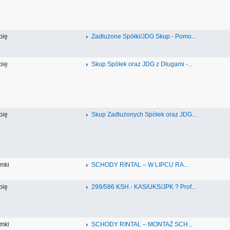
pię
Zadłużone Spółki/JDG Skup - Pomo...
pię
Skup Spółek oraz JDG z Długami -...
pię
Skup Zadłużonych Spółek oraz JDG...
mki
SCHODY RINTAL – W LIPCU RA...
pię
299/586 KSH - KAS/UKS/JPK ? Prof...
mki
SCHODY RINTAL – MONTAŻ SCH...