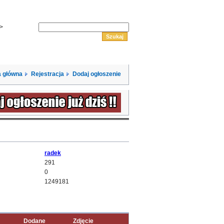
->
 główna
Rejestracja
Dodaj ogłoszenie
radek
291
0
1249181
Dodane
Zdjęcie