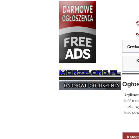
Grzybo
K
Ogłos
Uzytkown
Ilość mo
Liczba w
Ilość od
Katego