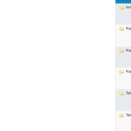
In
Ku
Ku
Ku
Sp
Sp